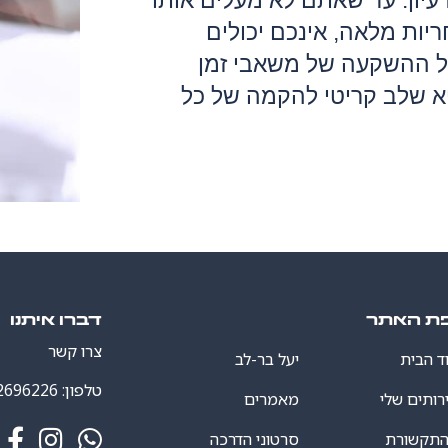
יון. עד שאתם לא מעלים אותו
א
יות מלאה, אינכם יכולים
א
כל ההשקעה של משאבי זמן
ה
יא שלב קריטי להקמה של כל
א
ה
ה
ט
ו
נ
ת האתר
דברו איתנו
צרו קשר
ד הבית
יעל בר-לב
טלפון:
2696226
רותים שלי
מאמרים
התקשורת
סרטוני הדרכה