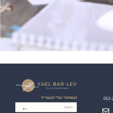
תם מתמודדים? כיצד ניתן להשיג את המימון מ
שראי? האם ניתן לקחת הלוואות או להשיג אשר
אם נדרש לבצע כמה שלבים של איסוף כספים לט
ו שיווק של המוצרים שלכם? כיצד התבצע מנגנ
השקעה בעסק שלכם? תוך כמה זמן אתם עתידי
השקעה?
יפול בתקלות עתידיות –
כיצד יתנהלו השותפ
יש חוסר הסכמה מוחלט? האם ישנן נקודות יצי
יתן לפרק שותפויות ומה יהיה הגמול הכספי לש
052-
נשמור על קשר?
←