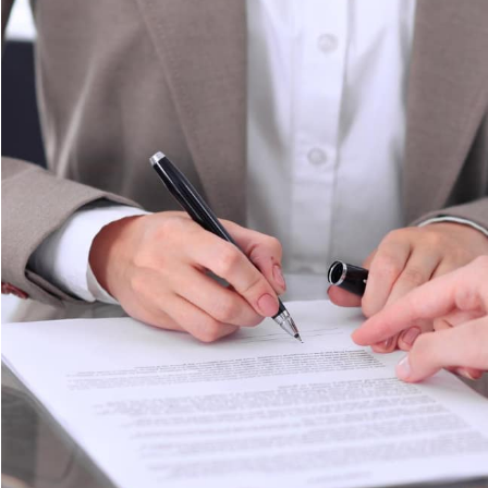
גדרת המטרה הכללית –
מה אתם רוצים שיהי
עסק שלכם? איך אתם רוצים שהעסק שלכם יש
מדוע בכלל העסק שלכם חייב לקום?
גדרת השותפים לדרך –
מי הם בעלי האחריות
לוקת התפקידים, מי הם המשקיעים, ומה היא ח
עתידית?
גדרת תחומי אחריות –
מה הם תחומי הפעילות
עסק, ומי יהיה האדם המרכז את כל אחד מהם?
הרחיב את תחומי הפעילות? מי הם העובדים הח
עסק? כמה עובדים יש להעסיק בכל שלב של 
ציאת מקורות מימון –
מה היא דרישת המימון